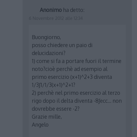
Anonimo
ha detto:
6 Novembre 2012 alle 12:34
Buongiorno,
posso chiedere un paio di
delucidazioni?
1) come si fa a portare fuori il termine
noto?cioè perchè ad esempio al
primo esercizio (x+1)^2+3 diventa
1/3∫1/1/3(x+1)^2+1?
2) perchè nel primo esercizio al terzo
rigo dopo il delta diventa -8∫ecc… non
dovrebbe essere -2?
Grazie mille,
Angelo