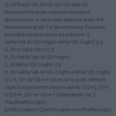
\[ \int\frac{x^{4}-3x^{2}-1}{x^{3}-1}dx \] Il
numeratore ha grado superiore rispetto al
denominatore. In particolare abbiamo grado 4 al
numeratore e grado 3 al denominatore. Possiamo
procedere con la divisione tra polinomi: \[
\left(x^{4}-3x^{2}-1\right):\left(x^{3}-1\right) \] \[
Q_{1}=x^{4}:x^{3}=x \] \[
R_{1}=\left(x^{4}-3x^{2}-1\right)-
Q_{1}\left(x^{3}-1\right) \] \[
R_{1}=\left(x^{4}-3x^{2}-1\right)-x\left(x^{3}-1\right)
\] \[ R_{1}=-3x^{2}+x-1 \] Il resto ha grado inferiore
rispetto al polinomio divisore, quindi: \[ Q=Q_{1}=x
\] \[ R=R_{1}=-3x^{2}+x-1 \] Ricordando che \[
\frac{N\left(x\right)}
{D\left(x\right)}=Q\left(x\right)+\frac{R\left(x\right)