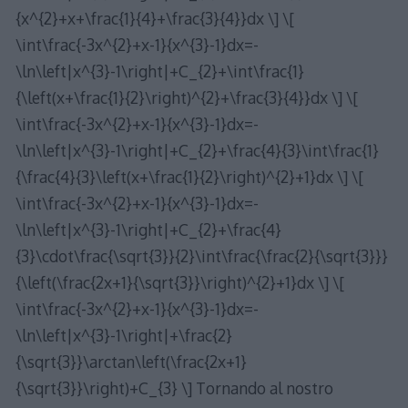
{x^{2}+x+\frac{1}{4}+\frac{3}{4}}dx \] \[
\int\frac{-3x^{2}+x-1}{x^{3}-1}dx=-
\ln\left|x^{3}-1\right|+C_{2}+\int\frac{1}
{\left(x+\frac{1}{2}\right)^{2}+\frac{3}{4}}dx \] \[
\int\frac{-3x^{2}+x-1}{x^{3}-1}dx=-
\ln\left|x^{3}-1\right|+C_{2}+\frac{4}{3}\int\frac{1}
{\frac{4}{3}\left(x+\frac{1}{2}\right)^{2}+1}dx \] \[
\int\frac{-3x^{2}+x-1}{x^{3}-1}dx=-
\ln\left|x^{3}-1\right|+C_{2}+\frac{4}
{3}\cdot\frac{\sqrt{3}}{2}\int\frac{\frac{2}{\sqrt{3}}}
{\left(\frac{2x+1}{\sqrt{3}}\right)^{2}+1}dx \] \[
\int\frac{-3x^{2}+x-1}{x^{3}-1}dx=-
\ln\left|x^{3}-1\right|+\frac{2}
{\sqrt{3}}\arctan\left(\frac{2x+1}
{\sqrt{3}}\right)+C_{3} \] Tornando al nostro