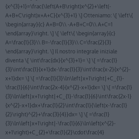
{x^{3}+1}=\frac{\left(A+B\right)x^{2}+\left(-
A+B+C\right)x+A+C}{x^{3}+1} \] Otteniamo: \[ \left\{
\begin{array}{c} A+B=0\\ -A+B+C=0\\ A+C=1
\end{array}\right. \] \[ \left\{ \begin{array}{c}
A=\frac{1}{3}\\ B=-\frac{1}{3}\\ C=\frac{2}{3}
\end{array}\right. \] Il nostro integrale iniziale
diventa \[ \int\frac{dx}{x^{3}+1}= \] \[ =\frac{1}
{3}\int\frac{1}{x+1}dx-\frac{1}{3}\int\frac{x-2}{x^{2}-
x+1}dx= \] \[ =\frac{1}{3}\ln\left|x+1\right|+C_{1}-
\frac{1}{6}\int\frac{2x-4}{x^{2}-x+1}dx= \] \[ =\frac{1}
{3}\ln\left|x+1\right|+C_{1}-\frac{1}{6}\int\frac{2x-1}
{x^{2}-x+1}dx+\frac{1}{2}\int\frac{1}{\left(x-\frac{1}
{2}\right)^{2}+\frac{3}{4}}dx= \] \[ =\frac{1}
{3}\ln\left|x+1\right|-\frac{1}{6}\ln\left(x^{2}-
x+1\right)+C_{2}+\frac{1}{2}\cdot\frac{4}