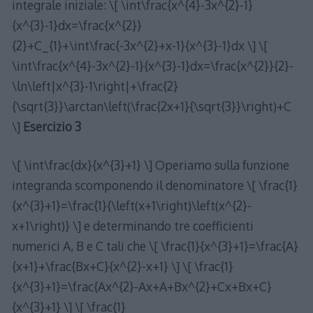
integrale iniziale: \[ \int\frac{x^{4}-3x^{2}-1}
{x^{3}-1}dx=\frac{x^{2}}
{2}+C_{1}+\int\frac{-3x^{2}+x-1}{x^{3}-1}dx \] \[
\int\frac{x^{4}-3x^{2}-1}{x^{3}-1}dx=\frac{x^{2}}{2}-
\ln\left|x^{3}-1\right|+\frac{2}
{\sqrt{3}}\arctan\left(\frac{2x+1}{\sqrt{3}}\right)+C
\]
Esercizio 3
\[ \int\frac{dx}{x^{3}+1} \] Operiamo sulla funzione
integranda scomponendo il denominatore \[ \frac{1}
{x^{3}+1}=\frac{1}{\left(x+1\right)\left(x^{2}-
x+1\right)} \] e determinando tre coefficienti
numerici A, B e C tali che \[ \frac{1}{x^{3}+1}=\frac{A}
{x+1}+\frac{Bx+C}{x^{2}-x+1} \] \[ \frac{1}
{x^{3}+1}=\frac{Ax^{2}-Ax+A+Bx^{2}+Cx+Bx+C}
{x^{3}+1} \] \[ \frac{1}