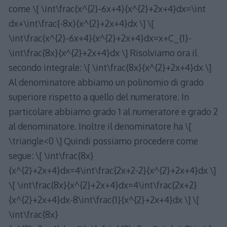
come \[ \int\frac{x^{2}-6x+4}{x^{2}+2x+4}dx=\int
dx+\int\frac{-8x}{x^{2}+2x+4}dx \] \[
\int\frac{x^{2}-6x+4}{x^{2}+2x+4}dx=x+C_{1}-
\int\frac{8x}{x^{2}+2x+4}dx \] Risolviamo ora il
secondo integrale: \[ \int\frac{8x}{x^{2}+2x+4}dx \]
Al denominatore abbiamo un polinomio di grado
superiore rispetto a quello del numeratore. In
particolare abbiamo grado 1 al numeratore e grado 2
al denominatore. Inoltre il denominatore ha \[
\triangle<0 \] Quindi possiamo procedere come
segue: \[ \int\frac{8x}
{x^{2}+2x+4}dx=4\int\frac{2x+2-2}{x^{2}+2x+4}dx \]
\[ \int\frac{8x}{x^{2}+2x+4}dx=4\int\frac{2x+2}
{x^{2}+2x+4}dx-8\int\frac{1}{x^{2}+2x+4}dx \] \[
\int\frac{8x}