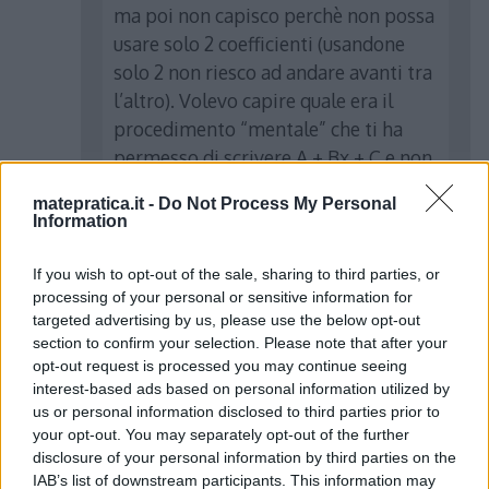
ma poi non capisco perchè non possa
usare solo 2 coefficienti (usandone
solo 2 non riesco ad andare avanti tra
l’altro). Volevo capire quale era il
procedimento “mentale” che ti ha
permesso di scrivere A + Bx + C e non
solo A + B
matepratica.it -
Do Not Process My Personal
Information
Rispondi
If you wish to opt-out of the sale, sharing to third parties, or
processing of your personal or sensitive information for
targeted advertising by us, please use the below opt-out
section to confirm your selection. Please note that after your
Albert
ha detto:
opt-out request is processed you may continue seeing
interest-based ads based on personal information utilized by
23 Agosto 2013 alle 17:06
us or personal information disclosed to third parties prior to
your opt-out. You may separately opt-out of the further
disclosure of your personal information by third parties on the
Prendila come
IAB’s list of downstream participants. This information may