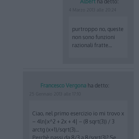
Albert
ha detto:
4 Marzo 2013 alle 20:24
purtroppo no, queste
non sono funzioni
razionali fratte…
Francesco Vergona
ha detto:
25 Gennaio 2013 alle 17:10
Ciao, nel primo esercizio io mi trovo x
– 4ln|x^2 + 2x + 4| – (8 sqrt(3)) / 3
arctg (x+1)/sqrt(3)…
Perchè passi da 8/3 a 8/sqrt(3)? Se