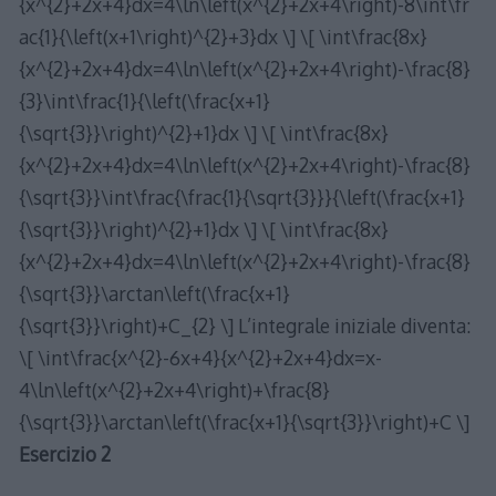
{x^{2}+2x+4}dx=4\ln\left(x^{2}+2x+4\right)-8\int\fr
ac{1}{\left(x+1\right)^{2}+3}dx \] \[ \int\frac{8x}
{x^{2}+2x+4}dx=4\ln\left(x^{2}+2x+4\right)-\frac{8}
{3}\int\frac{1}{\left(\frac{x+1}
{\sqrt{3}}\right)^{2}+1}dx \] \[ \int\frac{8x}
{x^{2}+2x+4}dx=4\ln\left(x^{2}+2x+4\right)-\frac{8}
{\sqrt{3}}\int\frac{\frac{1}{\sqrt{3}}}{\left(\frac{x+1}
{\sqrt{3}}\right)^{2}+1}dx \] \[ \int\frac{8x}
{x^{2}+2x+4}dx=4\ln\left(x^{2}+2x+4\right)-\frac{8}
{\sqrt{3}}\arctan\left(\frac{x+1}
{\sqrt{3}}\right)+C_{2} \] L’integrale iniziale diventa:
\[ \int\frac{x^{2}-6x+4}{x^{2}+2x+4}dx=x-
4\ln\left(x^{2}+2x+4\right)+\frac{8}
{\sqrt{3}}\arctan\left(\frac{x+1}{\sqrt{3}}\right)+C \]
Esercizio 2