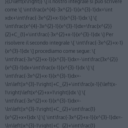
}{D\left(x\right)} \] il nostro integrale si può scrivere
come \[ \int\frac{x^{4}-3x^{2}-1}{x^{3}-1}dx=\int
xdx+\int\frac{-3x^{2}+x-1}{x^{3}-1}dx \] \[
\int\frac{x^{4}-3x^{2}-1}{x^{3}-1}dx=\frac{x^{2}}
{2}+C_{1}+\int\frac{-3x^{2}+x-1}{x^{3}-1}dx \] Per
risolvere il secondo integrale \[ \int\frac{-3x^{2}+x-1}
{x^{3}-1}dx \] procediamo come segue: \[
\int\frac{-3x^{2}+x-1}{x^{3}-1}dx=-\int\frac{3x^{2}}
{x^{3}-1}dx+\int\frac{x-1}{x^{3}-1}dx \] \[
\int\frac{-3x^{2}+x-1}{x^{3}-1}dx=-
\ln\left|x^{3}-1\right|+C_{2}+\int\frac{x-1}{\left(x-
1\right)\left(x^{2}+x+1\right)}dx \] \[
\int\frac{-3x^{2}+x-1}{x^{3}-1}dx=-
\ln\left|x^{3}-1\right|+C_{2}+\int\frac{1}
{x^{2}+x+1}dx \] \[ \int\frac{-3x^{2}+x-1}{x^{3}-1}dx=-
\ln\left|x^{3}-1\right|+C_{2}+\int\frac{1}