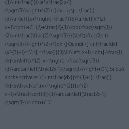
{3}\int\frac{1}{\left(\frac{2x-1}
{\sqrt{3}}\right)^{2}+1}dx= \] \[ =\frac{1}
{3}\ln\left|x+1\right|-\frac{1}{6}\ln\left(x^{2}-
x+1\right)+C_{2}+\frac{2}{3}\cdot\frac{\sqrt{3}}
{2}\int\frac{\frac{2}{\sqrt{3}}}{\left(\frac{2x-1}
{\sqrt{3}}\right)^{2}+1}dx \] Quindi \[ \int\frac{dx}
{x^{3}+1}= \] \[ =\frac{1}{3}\ln\left|x+1\right|-\frac{1}
{6}\ln\left(x^{2}-x+1\right)+\frac{\sqrt{3}}
{3}\arctan\left(\frac{2x-1}{\sqrt{3}}\right)+C \] Si può
anche scrivere: \[ \int\frac{dx}{x^{3}+1}=\frac{1}
{6}\ln\frac{\left(x+1\right)^{2}}{x^{2}-
x+1}+\frac{\sqrt{3}}{3}\arctan\left(\frac{2x-1}
{\sqrt{3}}\right)+C \]