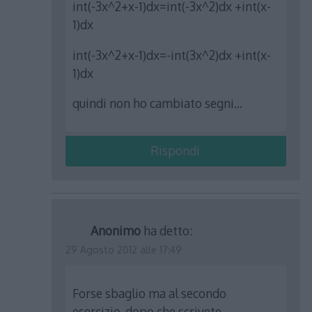
int(-3x^2+x-1)dx=int(-3x^2)dx +int(x-
1)dx
int(-3x^2+x-1)dx=-int(3x^2)dx +int(x-
1)dx
quindi non ho cambiato segni…
Rispondi
Anonimo
ha detto:
29 Agosto 2012 alle 17:49
Forse sbaglio ma al secondo
esercizio, dopo che scrivete