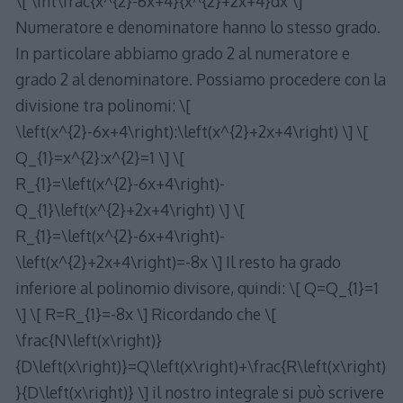
\[ \int\frac{x^{2}-6x+4}{x^{2}+2x+4}dx \]
Numeratore e denominatore hanno lo stesso grado.
In particolare abbiamo grado 2 al numeratore e
grado 2 al denominatore. Possiamo procedere con la
divisione tra polinomi: \[
\left(x^{2}-6x+4\right):\left(x^{2}+2x+4\right) \] \[
Q_{1}=x^{2}:x^{2}=1 \] \[
R_{1}=\left(x^{2}-6x+4\right)-
Q_{1}\left(x^{2}+2x+4\right) \] \[
R_{1}=\left(x^{2}-6x+4\right)-
\left(x^{2}+2x+4\right)=-8x \] Il resto ha grado
inferiore al polinomio divisore, quindi: \[ Q=Q_{1}=1
\] \[ R=R_{1}=-8x \] Ricordando che \[
\frac{N\left(x\right)}
{D\left(x\right)}=Q\left(x\right)+\frac{R\left(x\right)
}{D\left(x\right)} \] il nostro integrale si può scrivere