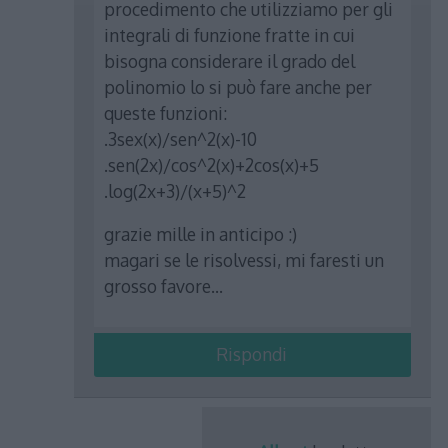
procedimento che utilizziamo per gli
integrali di funzione fratte in cui
bisogna considerare il grado del
polinomio lo si può fare anche per
queste funzioni:
.3sex(x)/sen^2(x)-10
.sen(2x)/cos^2(x)+2cos(x)+5
.log(2x+3)/(x+5)^2
grazie mille in anticipo :)
magari se le risolvessi, mi faresti un
grosso favore…
Rispondi