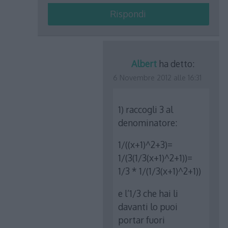
Rispondi
Albert
ha detto:
6 Novembre 2012 alle 16:31
1) raccogli 3 al
denominatore:
1/((x+1)^2+3)=
1/(3(1/3(x+1)^2+1))=
1/3 * 1/(1/3(x+1)^2+1))
e l’1/3 che hai li
davanti lo puoi
portar fuori