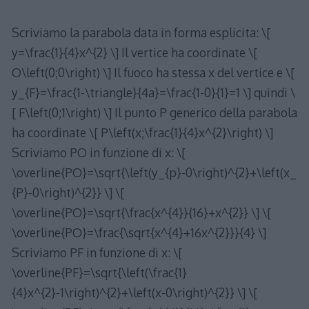
Scriviamo la parabola data in forma esplicita: \[
y=\frac{1}{4}x^{2} \] Il vertice ha coordinate \[
O\left(0;0\right) \] Il fuoco ha stessa x del vertice e \[
y_{F}=\frac{1-\triangle}{4a}=\frac{1-0}{1}=1 \] quindi \
[ F\left(0;1\right) \] Il punto P generico della parabola
ha coordinate \[ P\left(x;\frac{1}{4}x^{2}\right) \]
Scriviamo PO in funzione di x: \[
\overline{PO}=\sqrt{\left(y_{p}-0\right)^{2}+\left(x_
{P}-0\right)^{2}} \] \[
\overline{PO}=\sqrt{\frac{x^{4}}{16}+x^{2}} \] \[
\overline{PO}=\frac{\sqrt{x^{4}+16x^{2}}}{4} \]
Scriviamo PF in funzione di x: \[
\overline{PF}=\sqrt{\left(\frac{1}
{4}x^{2}-1\right)^{2}+\left(x-0\right)^{2}} \] \[