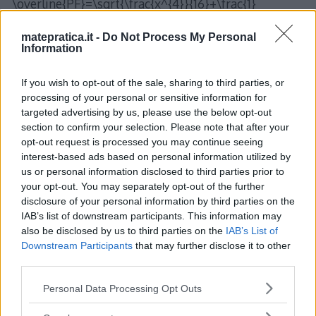
\overline{PF}=\sqrt{\frac{x^{4}}{16}+\frac{1}
{2}x^{2}+1} \] \[
matepratica.it -
Do Not Process My Personal
\overline{PF}=\frac{\sqrt{x^{4}+8x^{2}+16}}{4} \] Il
Information
rapporto cercato in funzione di x risulta: \[
If you wish to opt-out of the sale, sharing to third parties, or
f\left(x\right)=\frac{\overline{PO}}
processing of your personal or sensitive information for
{\overline{PF}}=\sqrt{\frac{x^{4}+16x^{2}}
targeted advertising by us, please use the below opt-out
{x^{4}+8x^{2}+16}} \] Calcoliamo la derivata: \[
section to confirm your selection. Please note that after your
opt-out request is processed you may continue seeing
f'\left(x\right)=\frac{1}
interest-based ads based on personal information utilized by
{2}\cdot\sqrt{\frac{x^{4}+8x^{2}+16}
us or personal information disclosed to third parties prior to
{x^{4}+16x^{2}}\cdot}\frac{\left(4x^{3}+32x\right)\le
your opt-out. You may separately opt-out of the further
disclosure of your personal information by third parties on the
ft(x^{4}+8x^{2}+16\right)-
IAB’s list of downstream participants. This information may
\left(x^{4}+16x^{2}\right)\left(4x^{3}+16x\right)}
also be disclosed by us to third parties on the
IAB’s List of
Downstream Participants
that may further disclose it to other
{\left(x^{4}+8x^{2}+16\right)^{2}} \] Facendo i conti
third parties.
otteniamo \[ f'\left(x\right)=\frac{1}
Please note that this website/app uses one or more Google
{2}\cdot\sqrt{\frac{x^{4}+8x^{2}+16}
Personal Data Processing Opt Outs
services and may gather and store information including but
{x^{4}+16x^{2}}\cdot}\frac{-16x^{5}+60x^{3}+512x}
not limited to your visit or usage behaviour. You may click to