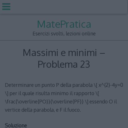
Skip
MatePratica
to
content
Esercizi svolti, lezioni online
Massimi e minimi –
Problema 23
Determinare un punto P della parabola \[ x^{2}-4y=0
\] per il quale risulta minimo il rapporto \[
\frac{\overline{PO}}{\overline{PF}} \] essendo O il
vertice della parabola, e F il fuoco.
Soluzione