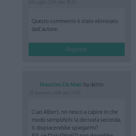
24 Luglio 2014 alle 18:22
Questo commento è stato eliminato
dall’autore.
Rispondi
Massimo De Masi
ha detto:
29 Gennaio 2014 alle 17:45
Ciao Albert, nn riesco a capire in che
modo semplifichi la derivata seconda,
ti dispiacerebbe spiegarmi?
P.S. se f′′(x)>0∀x∈D non dovrebbe