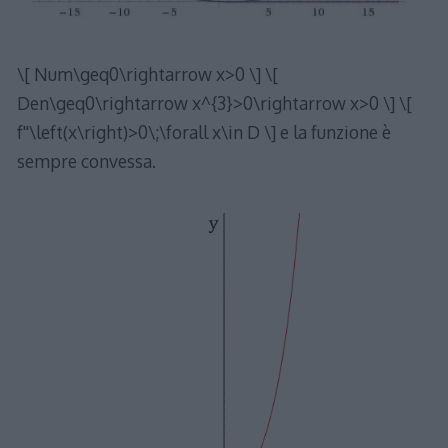
\[ Num\geq0\rightarrow x>0 \] \[
Den\geq0\rightarrow x^{3}>0\rightarrow x>0 \] \[
f''\left(x\right)>0\;\forall x\in D \] e la funzione è
sempre convessa.