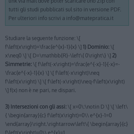
link via mail dove poter scaricare uno Zip con
tutti gli studi pubblicati sul sito in versione PDF.
Per ulteriori info scrivi a info@matepratica.it
Studiare la seguente funzione: \[
f\left(x\right)=\frac{e^{x}-1}{x} \]
1) Dominio:
\[
x\neq0 \] \[ D=\mathbb{R}-\left\{ 0\right\} \]
2)
Simmetrie:
\[ f\left(-x\right)=\frac{e^{-x}-1}{-x}=-
\frac{e^{-x}-1}{x} \] \[ f\left(-x\right)\neq
f\left(x\right) \] \[ f\left(-x\right)\neq-f\left(x\right)
\] f(x) non è ne pari, ne dispari.
3) Intersezioni con gli assi:
\[ x=0\:\notin D \] \[ \left\
{ \begin{array}{c} f\left(x\right)=0\\ e^{x}-1=0
\end{array}\right.\rightarrow\left\{ \begin{array}{c}
f\left(x\right)=0\\ e^{x}=1