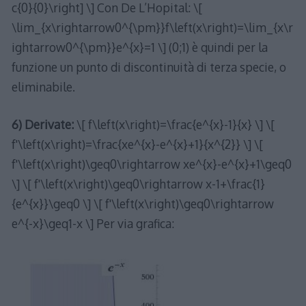
c{0}{0}\right] \] Con De L’Hopital: \[
\lim_{x\rightarrow0^{\pm}}f\left(x\right)=\lim_{x\r
ightarrow0^{\pm}}e^{x}=1 \] (0;1) è quindi per la
funzione un punto di discontinuità di terza specie, o
eliminabile.
6) Derivate:
\[ f\left(x\right)=\frac{e^{x}-1}{x} \] \[
f'\left(x\right)=\frac{xe^{x}-e^{x}+1}{x^{2}} \] \[
f'\left(x\right)\geq0\rightarrow xe^{x}-e^{x}+1\geq0
\] \[ f'\left(x\right)\geq0\rightarrow x-1+\frac{1}
{e^{x}}\geq0 \] \[ f'\left(x\right)\geq0\rightarrow
e^{-x}\geq1-x \] Per via grafica: