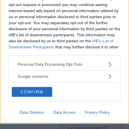
vuol dire che li non “c’è” funzione?
opt-out request is processed you may continue seeing
interest-based ads based on personal information utilized by
us or personal information disclosed to third parties prior to
Rispondi
your opt-out. You may separately opt-out of the further
disclosure of your personal information by third parties on the
IAB’s list of downstream participants. This information may
also be disclosed by us to third parties on the
IAB’s List of
Downstream Participants
that may further disclose it to other
Andrea
ha detto:
third parties.
6 Gennaio 2023 alle 18:18
Please note that this website/app uses one or more Google
Personal Data Processing Opt Outs
services and may gather and store information including but
se guardi i limiti per
not limited to your visit or usage behaviour. You may click to
Google consents
grant or deny consent to Google and its third-party tags to
x-> 0 puoi notare che
use your data for below specified purposes in below Google
la funzione tende ad
CONFIRM
consent section.
1. In questo caso,
appunto la funzione
Data Deletion
Data Access
Privacy Policy
si avvicina ad 1
sull’asse y quando la
x si avvicina allo 0,