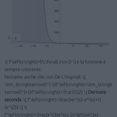
\[ f'\left(x\right)>0\;\forall x\in D \] e la funzione è
sempre crescente.
Notiamo anche che, con De L’Hopital: \[
\lim_{x\rightarrow0^{-}}f'\left(x\right)=\lim_{x\righ
tarrow0^{+}}f'\left(x\right)=\frac{1}{2} \]
Derivata
seconda
: \[ f'\left(x\right)=\frac{xe^{x}-e^{x}+1}
{x^{2}} \] \[
f''\left(x\right)=\frac{x^{3}e^{x}-2x\left(xe^{x}-