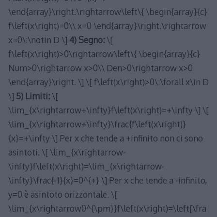
\end{array}\right.\rightarrow\left\{ \begin{array}{c}
f\left(x\right)=0\\ x=0 \end{array}\right.\rightarrow
x=0\:\notin D \]
4) Segno:
\[
f\left(x\right)>0\rightarrow\left\{ \begin{array}{c}
Num>0\rightarrow x>0\\ Den>0\rightarrow x>0
\end{array}\right. \] \[ f\left(x\right)>0\:\forall x\in D
\]
5) Limiti:
\[
\lim_{x\rightarrow+\infty}f\left(x\right)=+\infty \] \[
\lim_{x\rightarrow+\infty}\frac{f\left(x\right)}
{x}=+\infty \] Per x che tende a +infinito non ci sono
asintoti. \[ \lim_{x\rightarrow-
\infty}f\left(x\right)=\lim_{x\rightarrow-
\infty}\frac{-1}{x}=0^{+} \] Per x che tende a -infinito,
y=0 è asintoto orizzontale. \[
\lim_{x\rightarrow0^{\pm}}f\left(x\right)=\left[\fra