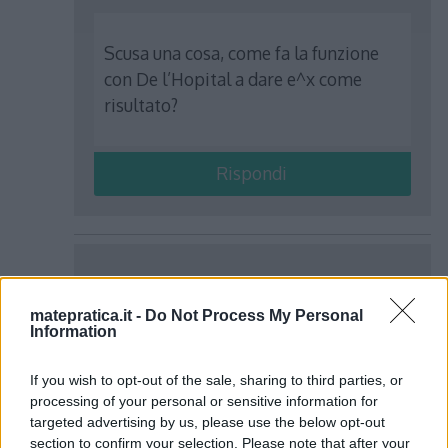
Scusa una cosa, come fa la funzione
con De l’Hopital a dare e^x come
risultato?
Rispondi
walter
ha detto:
matepratica.it -
Do Not Process My Personal
5 Aprile 2016 alle 20:28
Information
Ma perchè nello studio della funzione
If you wish to opt-out of the sale, sharing to third parties, or
processing of your personal or sensitive information for
non ci sono intersezioni con l asse e
targeted advertising by us, please use the below opt-out
nel grafico si?o quel pallino vuoto
section to confirm your selection. Please note that after your