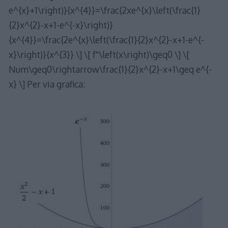
e^{x}+1\right)}{x^{4}}=\frac{2xe^{x}\left(\frac{1}
{2}x^{2}-x+1-e^{-x}\right)}
{x^{4}}=\frac{2e^{x}\left(\frac{1}{2}x^{2}-x+1-e^{-
x}\right)}{x^{3}} \] \[ f''\left(x\right)\geq0 \] \[
Num\geq0\rightarrow\frac{1}{2}x^{2}-x+1\geq e^{-
x} \] Per via grafica: