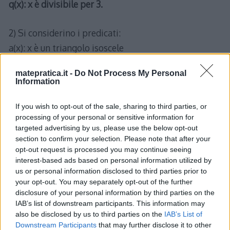
q(x): x è divisibile per 3.
2) Si considerino i predicati:
a(x): x è un triangolo isoscele
b(x): x è un triangolo che ha due angoli uguali
matepratica.it -
Do Not Process My Personal
a(x) e b(x) sono equivalenti?
Information
Si perchè a(x) <=> b(x) , ovvero a(x) coimplica b(x).
If you wish to opt-out of the sale, sharing to third parties, or
processing of your personal or sensitive information for
a(x) è condizione necessaria e sufficiente per b(x).
targeted advertising by us, please use the below opt-out
b(x) è condizione necessaria e sufficiente per a(x).
section to confirm your selection. Please note that after your
opt-out request is processed you may continue seeing
interest-based ads based on personal information utilized by
3) Scrivere nel linguaggio comune la proposizione:
us or personal information disclosed to third parties prior to
∀x, p(x) → q(x)
your opt-out. You may separately opt-out of the further
con p(x): x è multiplo di 10 , e q(x): x è multiplo di 5.
disclosure of your personal information by third parties on the
IAB’s list of downstream participants. This information may
also be disclosed by us to third parties on the
IAB’s List of
Ogni numero che è multiplo di 10 è anche multiplo di
Downstream Participants
that may further disclose it to other