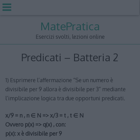
Skip
MatePratica
to
content
Esercizi svolti, lezioni online
Predicati – Batteria 2
1) Esprimere l’affermazione “Se un numero è
divisibile per 9 allora è divisibile per 3” mediante
l’implicazione logica tra due opportuni predicati.
x/9 = n , n ∈ N => x/3 = t , t ∈ N
Ovvero p(x) => q(x) , con:
p(x): x è divisibile per 9