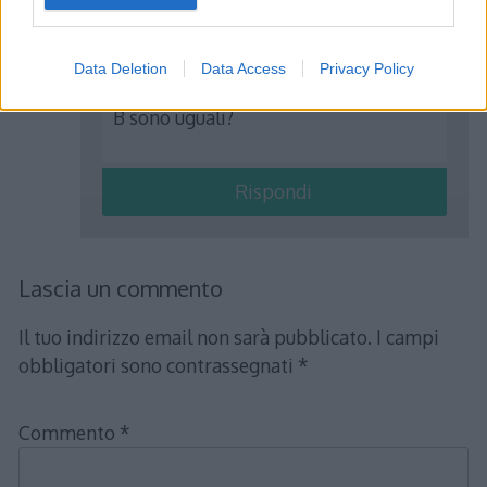
8 Ottobre 2022 alle 18:04
Data Deletion
Data Access
Privacy Policy
Come mai l’angolo in H e l’angolo in
B sono uguali?
Rispondi
Lascia un commento
Il tuo indirizzo email non sarà pubblicato.
I campi
obbligatori sono contrassegnati
*
Commento
*