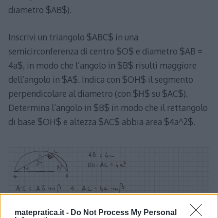
diametro $AB$).
Inscrivi un triangolo $ABC$ in una
semicirconferenza di centro $O$ e diametro $AB =
4a$, in modo che l’angolo in $B$ risulti maggiore
dell’angolo in $A$. Indica con $OH$ il segmento
perpendicolare al diametro (con $H$ su $AC$).
Determina l’angolo in $B$ in modo che il rettangolo
di base $OH$ e altezza $AC$ abbia area $4a^2$.
matepratica.it -
Do Not Process My Personal