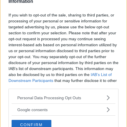
Information
If you wish to opt-out of the sale, sharing to third parties, or
Vedi anche
processing of your personal or sensitive information for
targeted advertising by us, please use the below opt-out
Trigonometria – Esercizio 14
section to confirm your selection. Please note that after your
opt-out request is processed you may continue seeing
Trigonometria – Esercizio 16
interest-based ads based on personal information utilized by
Trigonometria – Triangoli qualunque 1
us or personal information disclosed to third parties prior to
your opt-out. You may separately opt-out of the further
disclosure of your personal information by third parties on the
IAB’s list of downstream participants. This information may
also be disclosed by us to third parties on the
IAB’s List of
Downstream Participants
that may further disclose it to other
One thought on
third parties.
“
Trigonometria – Esercizio 15
”
Please note that this website/app uses one or more Google
Personal Data Processing Opt Outs
services and may gather and store information including but
not limited to your visit or usage behaviour. You may click to
Google consents
grant or deny consent to Google and its third-party tags to
use your data for below specified purposes in below Google
Virginia
ha detto:
CONFIRM
consent section.