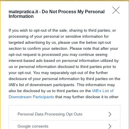
parte 1 – Lezione 1 – Slide 11
”
matepratica.it -
Do Not Process My Personal
Information
Albert
ha detto:
If you wish to opt-out of the sale, sharing to third parties, or
processing of your personal or sensitive information for
5 Febbraio 2012 alle 2:08
targeted advertising by us, please use the below opt-out
section to confirm your selection. Please note that after your
Equazioni con due incognite
opt-out request is processed you may continue seeing
interest-based ads based on personal information utilized by
Un’equazione con due incognite (di
us or personal information disclosed to third parties prior to
solito chiamate x e y), ha come
your opt-out. You may separately opt-out of the further
soluzioni una coppia ordinata del tipo
disclosure of your personal information by third parties on the
(a, b) se, sostituendo a alla x e b alla y
IAB’s list of downstream participants. This information may
also be disclosed by us to third parties on the
IAB’s List of
nell’equazione, si ottiene
Downstream Participants
that may further disclose it to other
un’uguaglianza vera.
third parties.
Una volta scritta l’equazione nella
Please note that this website/app uses one or more Google
Personal Data Processing Opt Outs
services and may gather and store information including but
forma P(x,y)=0, si dice grado
not limited to your visit or usage behaviour. You may click to
Google consents
dell’equazione il grado del polinomio