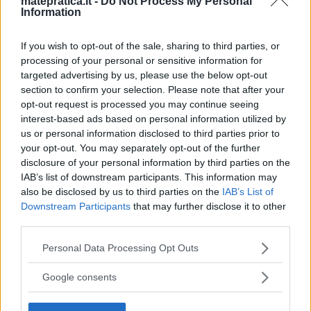
parte 1 – Lezione 1 – Slide 9
”
matepratica.it -
Do Not Process My Personal
Information
If you wish to opt-out of the sale, sharing to third parties, or
processing of your personal or sensitive information for
Albert
ha detto:
targeted advertising by us, please use the below opt-out
section to confirm your selection. Please note that after your
5 Febbraio 2012 alle 2:07
opt-out request is processed you may continue seeing
interest-based ads based on personal information utilized by
Risoluzione di un’ equazione di primo
us or personal information disclosed to third parties prior to
your opt-out. You may separately opt-out of the further
grado
disclosure of your personal information by third parties on the
– Si svolgono i prodotti e si
IAB’s list of downstream participants. This information may
eliminano i denominatori,
also be disclosed by us to third parties on the
IAB’s List of
moltiplicando a destra e a sinistra
Downstream Participants
that may further disclose it to other
third parties.
per il loro minimo comune multiplo.
– Si trasportano al primo membro
Please note that this website/app uses one or more Google
Personal Data Processing Opt Outs
tutti i termini contenenti l’incognita,
services and may gather and store information including but
not limited to your visit or usage behaviour. You may click to
e al secondo membro tutti i numeri.
Google consents
grant or deny consent to Google and its third-party tags to
Si riducono i termini simili.
use your data for below specified purposes in below Google