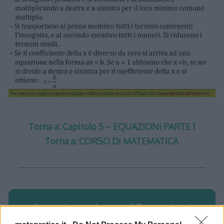
Torna a: Capitolo 5 – EQUAZIONI PARTE 1
Torna a: CORSO DI MATEMATICA
One thought on “
Equazioni