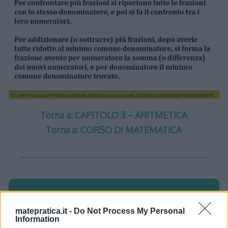
Torna a: CAPITOLO 3 – ARITMETICA
Torna a: CORSO DI MATEMATICA
One thought on “
Aritmetica –
matepratica.it -
Do Not Process My Personal
Lezione 2 – Slide 8
”
Information