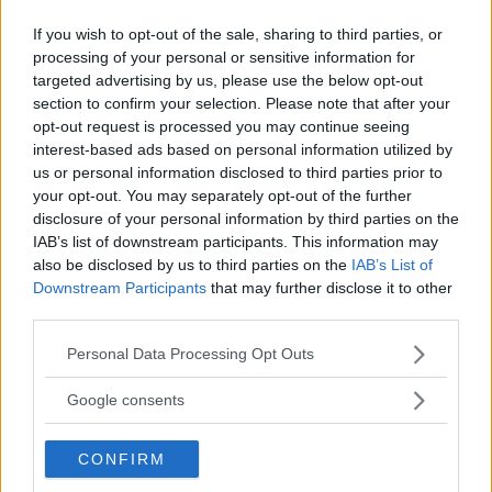
If you wish to opt-out of the sale, sharing to third parties, or
processing of your personal or sensitive information for
Albert
ha detto:
targeted advertising by us, please use the below opt-out
section to confirm your selection. Please note that after your
26 Gennaio 2012 alle 16:43
opt-out request is processed you may continue seeing
interest-based ads based on personal information utilized by
us or personal information disclosed to third parties prior to
Frazioni: operazioni (1)
your opt-out. You may separately opt-out of the further
disclosure of your personal information by third parties on the
Per confrontare più frazioni si
IAB’s list of downstream participants. This information may
riportano tutte le frazioni con lo
also be disclosed by us to third parties on the
IAB’s List of
stesso denominatore, e poi si fa il
Downstream Participants
that may further disclose it to other
third parties.
confronto tra i loro numeratori.
Please note that this website/app uses one or more Google
Personal Data Processing Opt Outs
Per addizionare (o sottrarre) più
services and may gather and store information including but
frazioni, dopo averle tutte ridotte al
not limited to your visit or usage behaviour. You may click to
Google consents
minimo comune denominatore, si
grant or deny consent to Google and its third-party tags to
use your data for below specified purposes in below Google
forma la frazione avente per
CONFIRM
consent section.
numeratore la somma (o differenza)