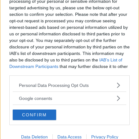
processing of your personal or sensitive information for
targeted advertising by us, please use the below opt-out
section to confirm your selection. Please note that after your
opt-out request is processed you may continue seeing
Albert
ha detto:
interest-based ads based on personal information utilized by
5 Febbraio 2012 alle 1:16
us or personal information disclosed to third parties prior to
your opt-out. You may separately opt-out of the further
disclosure of your personal information by third parties on the
Numeri relativi
IAB’s list of downstream participants. This information may
Per rendere sempre possibile
also be disclosed by us to third parties on the
IAB’s List of
l’operazione di sottrazione si
Downstream Participants
that may further disclose it to other
third parties.
introducono i numeri relativi:
preceduti dal segno + o dal segno –
Please note that this website/app uses one or more Google
Personal Data Processing Opt Outs
services and may gather and store information including but
In particolare i numeri relativi
not limited to your visit or usage behaviour. You may click to
Google consents
grant or deny consent to Google and its third-party tags to
preceduti da segno + si chiamano
use your data for below specified purposes in below Google
positivi, i numeri preceduti da segno
CONFIRM
consent section.
– si chiamano negativi. Anche lo zero
(privo di segno) è un numero relativo.
Data Deletion
Data Access
Privacy Policy