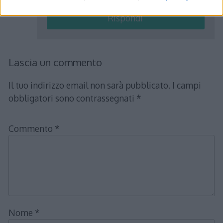
Rispondi
Lascia un commento
Il tuo indirizzo email non sarà pubblicato.
I campi
obbligatori sono contrassegnati
*
Commento
*
Nome
*