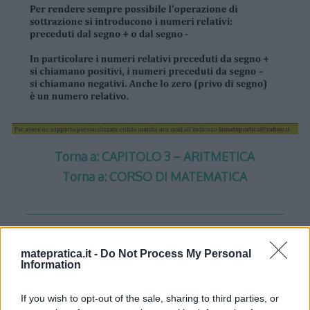
Torna a: CAPITOLO 3 – ARITMETICA
Torna a: CORSO DI MATEMATICA
matepratica.it -
Do Not Process My Personal
Information
One thought on “
Aritmetica –
Lezione 4 – Slide 2
”
If you wish to opt-out of the sale, sharing to third parties, or