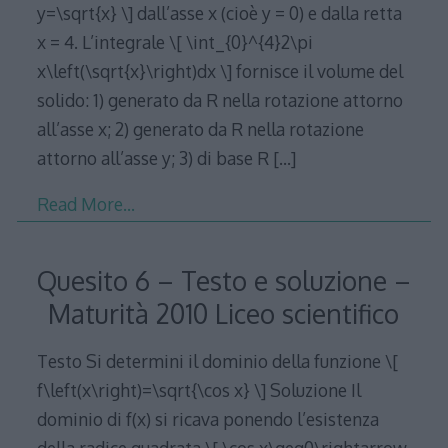
y=\sqrt{x} \] dall’asse x (cioè y = 0) e dalla retta
x = 4. L’integrale \[ \int_{0}^{4}2\pi
x\left(\sqrt{x}\right)dx \] fornisce il volume del
solido: 1) generato da R nella rotazione attorno
all’asse x; 2) generato da R nella rotazione
attorno all’asse y; 3) di base R
[…]
Read More…
Quesito 6 – Testo e soluzione –
Maturità 2010 Liceo scientifico
Testo Si determini il dominio della funzione \[
f\left(x\right)=\sqrt{\cos x} \] Soluzione Il
dominio di f(x) si ricava ponendo l’esistenza