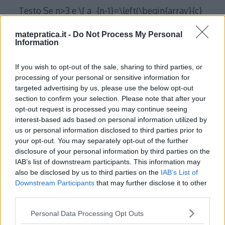
Testo Se n>3 e \[ a_{n-1}=\left(\begin{array}{c}
n\\ n-1 \end{array}\right),a_{n-
matepratica.it -
Do Not Process My Personal
2}=\left(\begin{array}{c} n\\ n-2
Information
\end{array}\right),a_{n-3}=\left(\begin{array}
If you wish to opt-out of the sale, sharing to third parties, or
{c} n\\ n-3 \end{array}\right) \] sono in
processing of your personal or sensitive information for
progressione aritmetica, che valore avrà n?
targeted advertising by us, please use the below opt-out
Soluzione Se i tre elementi sono in
section to confirm your selection. Please note that after your
opt-out request is processed you may continue seeing
progressione aritmetica significa che la
interest-based ads based on personal information utilized by
differenza tra un elemento della successione e il
us or personal information disclosed to third parties prior to
precedente – o il successivo – è un valore
your opt-out. You may separately opt-out of the further
disclosure of your personal information by third parties on the
costante d
[…]
IAB’s list of downstream participants. This information may
also be disclosed by us to third parties on the
IAB’s List of
Read More…
Downstream Participants
that may further disclose it to other
third parties.
Please note that this website/app uses one or more Google
Personal Data Processing Opt Outs
Maturità 2010 – Seconda prova
services and may gather and store information including but