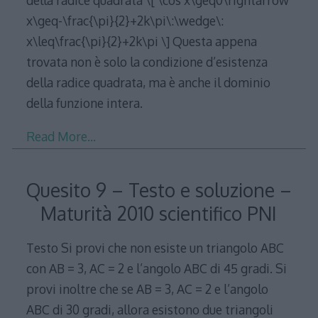
della radice quadrata \[ \cos x\geq0\rightarrow
x\geq-\frac{\pi}{2}+2k\pi\:\wedge\:
x\leq\frac{\pi}{2}+2k\pi \] Questa appena
trovata non è solo la condizione d’esistenza
della radice quadrata, ma è anche il dominio
della funzione intera.
Read More…
Quesito 9 – Testo e soluzione –
Maturità 2010 scientifico PNI
Testo Si provi che non esiste un triangolo ABC
con AB = 3, AC = 2 e l’angolo ABC di 45 gradi. Si
provi inoltre che se AB = 3, AC = 2 e l’angolo
ABC di 30 gradi, allora esistono due triangoli