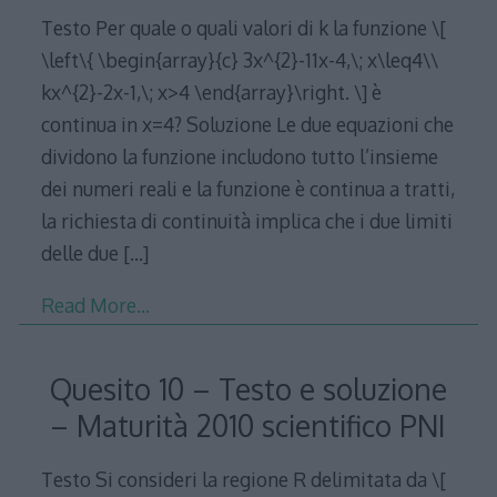
Testo Per quale o quali valori di k la funzione \[
\left\{ \begin{array}{c} 3x^{2}-11x-4,\; x\leq4\\
kx^{2}-2x-1,\; x>4 \end{array}\right. \] è
continua in x=4? Soluzione Le due equazioni che
dividono la funzione includono tutto l’insieme
dei numeri reali e la funzione è continua a tratti,
la richiesta di continuità implica che i due limiti
delle due
[…]
Read More…
Quesito 10 – Testo e soluzione
– Maturità 2010 scientifico PNI
Testo Si consideri la regione R delimitata da \[