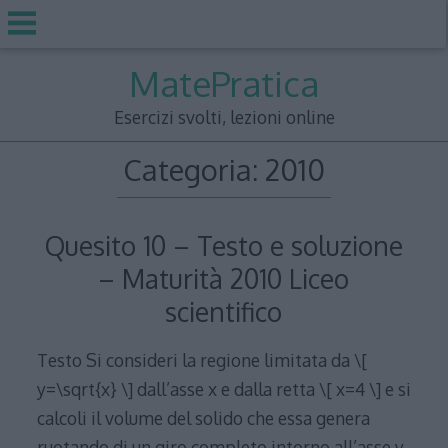
Skip
MatePratica
to
content
Esercizi svolti, lezioni online
Categoria:
2010
Quesito 10 – Testo e soluzione
– Maturità 2010 Liceo
scientifico
Testo Si consideri la regione limitata da \[
y=\sqrt{x} \] dall’asse x e dalla retta \[ x=4 \] e si
calcoli il volume del solido che essa genera
ruotando di un giro completo intorno all’asse y.