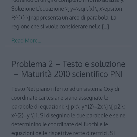
Soluzione L’equazione \[ y=\sqrt{x}\; x\epsilon
R^{+} \] rappresenta un arco di parabola. La
regione che si vuole considerare nelle
[…]
Read More…
Problema 2 – Testo e soluzione
– Maturità 2010 scientifico PNI
Testo Nel piano riferito ad un sistema Oxy di
coordinate cartesiane siano assegnate le
parabole di equazioni: \[ p1:\; y^{2}=2x \] \[ p2:\;
x^{2}=y \] 1. Si disegnino le due parabole e se ne
determinino le coordinate dei fuochi e le
equazioni delle rispettive rette direttrici. Si