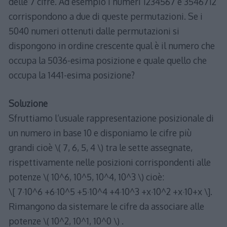
delle 7 cifre. Ad esempio i numeri 1234567 e 3546712
corrispondono a due di queste permutazioni. Se i
5040 numeri ottenuti dalle permutazioni si
dispongono in ordine crescente qual è il numero che
occupa la 5036-esima posizione e quale quello che
occupa la 1441-esima posizione?
Soluzione
Sfruttiamo l’usuale rappresentazione posizionale di
un numero in base 10 e disponiamo le cifre più
grandi cioè \( 7, 6, 5, 4 \) tra le sette assegnate,
rispettivamente nelle posizioni corrispondenti alle
potenze \( 10^6, 10^5, 10^4, 10^3 \) cioè:
\[ 7·10^6 +6·10^5 +5·10^4 +4·10^3 +x·10^2 +x·10+x \].
Rimangono da sistemare le cifre da associare alle
potenze \( 10^2, 10^1, 10^0 \) .