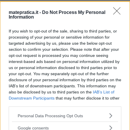
Le \(3! = 6\) permutazioni di queste ultime cifre sono,
matepratica.it -
Do Not Process My Personal
in ordine crescente sono
Information
\[ 123 \leftrightarrow 5035 ; 132 \leftrightarrow 5036
; 213 \leftrightarrow 5037 ; 231 \leftrightarrow 5038 ;
If you wish to opt-out of the sale, sharing to third parties, or
processing of your personal or sensitive information for
312 \leftrightarrow 5038 ; 321 \leftrightarrow 5040 \]
targeted advertising by us, please use the below opt-out
e dove si sono riportati i valori corrispondenti
section to confirm your selection. Please note that after your
dell’indice che ne identifica la posizione tra le \( 7! =
opt-out request is processed you may continue seeing
interest-based ads based on personal information utilized by
5040 \) permutazioni. Ne segue che il valore che
us or personal information disclosed to third parties prior to
corrisponde al \( 5036 \longrightarrow 7654132 \).
your opt-out. You may separately opt-out of the further
Per individuare il numero che occupa la \( 1441-esima
disclosure of your personal information by third parties on the
IAB’s list of downstream participants. This information may
\) posizione notiamo che le
also be disclosed by us to third parties on the
IAB’s List of
permutazioni che hanno come cifra più significativa 1
Downstream Participants
that may further disclose it to other
third parties.
ammontano a \( 6! = 720 \)
Se disponiamo in ordine crescente i numeri formati
Please note that this website/app uses one or more Google
Personal Data Processing Opt Outs
services and may gather and store information including but
dalle cifre \( {1,...,7} \), allora i primi \( 6! = 720 \)
not limited to your visit or usage behaviour. You may click to
Google consents