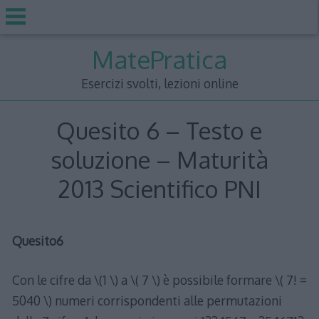
Skip
MatePratica
to
content
Esercizi svolti, lezioni online
Quesito 6 – Testo e
soluzione – Maturità
2013 Scientifico PNI
Quesito6
Con le cifre da \(1 \) a \( 7 \) è possibile formare \( 7! =
5040 \) numeri corrispondenti alle permutazioni