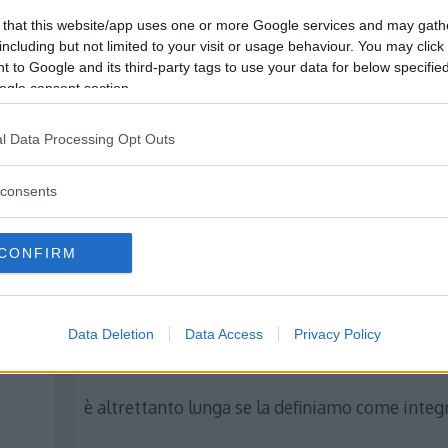
Area compresa tra due curve – con rappresentazione grafic
 that this website/app uses one or more Google services and may gath
Calcolo di aree – Problemi di riepilogo (in arrivo)
including but not limited to your visit or usage behaviour. You may click 
 to Google and its third-party tags to use your data for below specifi
ogle consent section.
l Data Processing Opt Outs
consents
4 thoughts on “
Calcolo di a
CONFIRM
Peppe
ha detto:
Data Deletion
Data Access
Privacy Policy
27 Marzo 2013 alle 19:40
è altrettanto lunga se la definiamo come integr