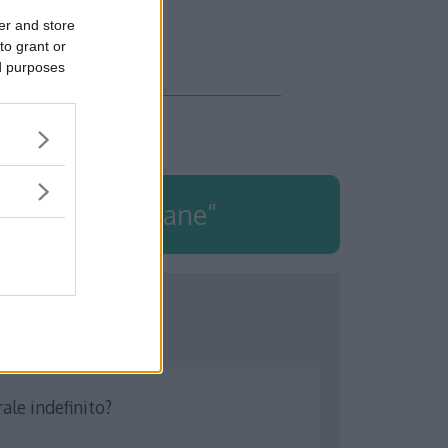
a – (in arrivo)
er and store
to grant or
ed purposes
ree di figure piane
”
ale indefinito?