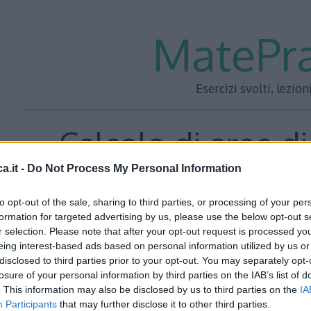
MatePra
Esercizi svolti, lezion
Calcolo di aree di
a.it -
Do Not Process My Personal Information
to opt-out of the sale, sharing to third parties, or processing of your per
Esercizi svolti sul calcolo di aree di figure piane sul piano 
formation for targeted advertising by us, please use the below opt-out s
r selection. Please note that after your opt-out request is processed y
definiti:
eing interest-based ads based on personal information utilized by us or
disclosed to third parties prior to your opt-out. You may separately opt-
Calcolo dell’area sottesa da una curva
(5 esercizi svolti)
losure of your personal information by third parties on the IAB’s list of
. This information may also be disclosed by us to third parties on the
IA
Calcolo dell’area compresa tra due curve
(5 esercizi svolti)
Participants
that may further disclose it to other third parties.