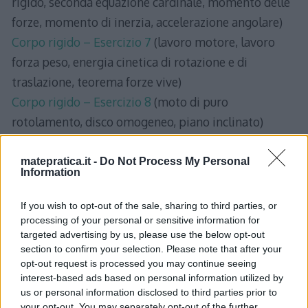
rigido, seconda equazione cardinale, momento delle
forze, momento di inerzia, accelerazione angolare)
Corpo rigido – Esercizio 7
(lavoro motore, lavoro
forza peso, energia cinetica di rotazione e di
traslazione, teorema forze vive)
Corpo rigido – Esercizio 8
(moto di puro
rotolamento, disco omogeneo, piano inclinato)
Corpo rigido – Esercizio 9
(moto di puro
rotolamento senza strisciamento, seconda
matepratica.it -
Do Not Process My Personal
Information
equazione cardinale della dinamica, momento della
forza, momento di inerzia, condizione di non
If you wish to opt-out of the sale, sharing to third parties, or
slittamento)
processing of your personal or sensitive information for
targeted advertising by us, please use the below opt-out
section to confirm your selection. Please note that after your
opt-out request is processed you may continue seeing
interest-based ads based on personal information utilized by
us or personal information disclosed to third parties prior to
your opt-out. You may separately opt-out of the further