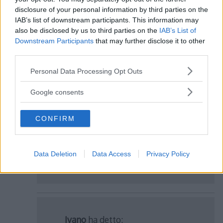
3 thoughts on “
Fisica 1 – Corpo
disclosure of your personal information by third parties on the
IAB’s list of downstream participants. This information may
rigido
”
also be disclosed by us to third parties on the
IAB’s List of
Downstream Participants
that may further disclose it to other
third parties.
Please note that this website/app uses one or more Google
edo
ha detto:
Personal Data Processing Opt Outs
services and may gather and store information including but
21 Giugno 2018 alle 16:27
not limited to your visit or usage behaviour. You may click to
Google consents
grant or deny consent to Google and its third-party tags to
use your data for below specified purposes in below Google
Mai visto un sito con così tanti lag,
CONFIRM
consent section.
complimenti!
Data Deletion
Data Access
Privacy Policy
Rispondi
Ivano
ha detto: