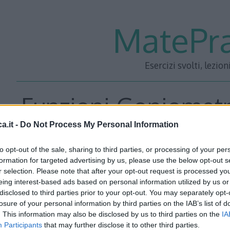
MatePra
Esercizi svolti, lezion
Funzioni Goniometri
a.it -
Do Not Process My Personal Information
to opt-out of the sale, sharing to third parties, or processing of your per
Sei alla ricerca di una solida base di
funzioni goniometrich
formation for targeted advertising by us, please use the below opt-out s
r selection. Please note that after your opt-out request is processed y
matematiche? Sei nel posto giusto! Questa pagina è dedic
eing interest-based ads based on personal information utilized by us or
svolti che ti aiuteranno a comprendere meglio le funzioni 
disclosed to third parties prior to your opt-out. You may separately opt-
derivate e grafico.
losure of your personal information by third parties on the IAB’s list of
. This information may also be disclosed by us to third parties on the
IA
Participants
that may further disclose it to other third parties.