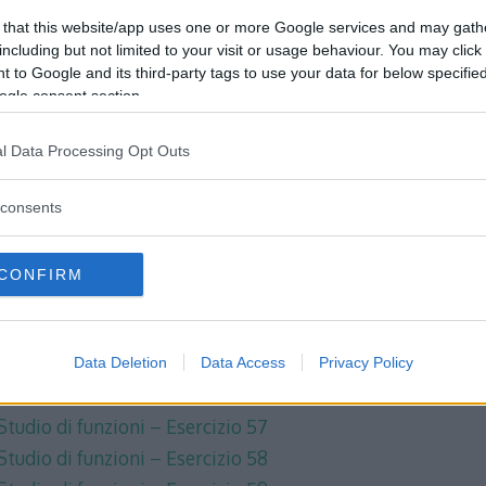
Ogni esercizio proposto include una
soluzione dettagliata
 that this website/app uses one or more Google services and may gath
passo lo svolgimento e la logica alla base delle soluzioni.
including but not limited to your visit or usage behaviour. You may click 
migliore comprensione delle
funzioni goniometriche
e del
 to Google and its third-party tags to use your data for below specifi
approfondire altre funzioni, puoi trovare
esercizi di funzi
ogle consent section.
l Data Processing Opt Outs
Esercizi svolti sullo studio di
consents
goniometriche:
CONFIRM
Studio di funzioni – Esercizio 53
Studio di funzioni – Esercizio 54
Studio di funzioni – Esercizio 55
Data Deletion
Data Access
Privacy Policy
Studio di funzioni – Esercizio 56
Studio di funzioni – Esercizio 57
Studio di funzioni – Esercizio 58