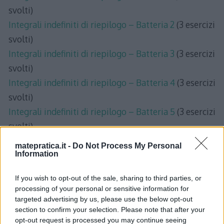
svolti)
Integrali indefiniti di riepilogo – Batteria 2
(3 esercizi
svolti)
Integrali indefiniti di riepilogo – Batteria 3
(3 esercizi
svolti)
Integrali indefiniti di riepilogo – Batteria 4
(3 esercizi
svolti)
Integrali indefiniti di riepilogo – Batteria 5
(3 esercizi
svolti)
matepratica.it -
Do Not Process My Personal
Information
If you wish to opt-out of the sale, sharing to third parties, or
processing of your personal or sensitive information for
One thought on “
Integrali
targeted advertising by us, please use the below opt-out
indefiniti di riepilogo
”
section to confirm your selection. Please note that after your
opt-out request is processed you may continue seeing