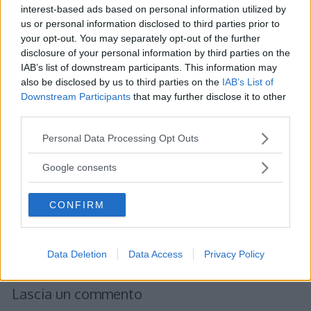
interest-based ads based on personal information utilized by
us or personal information disclosed to third parties prior to
your opt-out. You may separately opt-out of the further
KEMAL
ha detto:
disclosure of your personal information by third parties on the
IAB’s list of downstream participants. This information may
20 Marzo 2021 alle 13:02
also be disclosed by us to third parties on the
IAB’s List of
Downstream Participants
that may further disclose it to other
HO FATTO TUTTI GLI ES IN
third parties.
PREPARAZIONE ALL’UNIVERSITà,
Please note that this website/app uses one or more Google
Personal Data Processing Opt Outs
VERAMENTE COMPLIMENTI PER
services and may gather and store information including but
not limited to your visit or usage behaviour. You may click to
LOTTIMO SITO CHE SICURAMENTE
Google consents
grant or deny consent to Google and its third-party tags to
RIUSERò PER FISICA.
use your data for below specified purposes in below Google
CONFIRM
consent section.
Rispondi
Data Deletion
Data Access
Privacy Policy
Lascia un commento