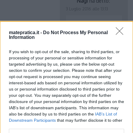
Nagi
ha detto:
3 Luglio 2016 alle 13:13
cos(x) + 1/x
matepratica.it -
Do Not Process My Personal
Information
If you wish to opt-out of the sale, sharing to third parties, or
processing of your personal or sensitive information for
targeted advertising by us, please use the below opt-out
Ciro Santaniello
ha detto:
section to confirm your selection. Please note that after your
26 Gennaio 2014 alle 14:10
opt-out request is processed you may continue seeing
interest-based ads based on personal information utilized by
us or personal information disclosed to third parties prior to
ragazzi come si calcola la derivata
your opt-out. You may separately opt-out of the further
2/rad(x^2-4) ?
disclosure of your personal information by third parties on the
IAB’s list of downstream participants. This information may
also be disclosed by us to third parties on the
IAB’s List of
Rispondi
Downstream Participants
that may further disclose it to other
third parties.