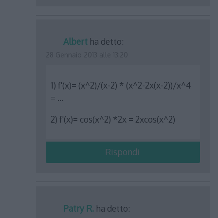
Albert
ha detto:
28 Gennaio 2013 alle 13:20
1) f'(x)= (x^2)/(x-2) * (x^2-2x(x-2))/x^4
= …
2) f'(x)= cos(x^2) *2x = 2xcos(x^2)
Rispondi
Patry R.
ha detto: