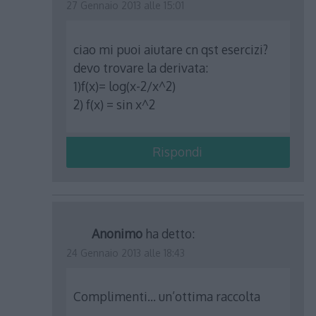
27 Gennaio 2013 alle 15:01
ciao mi puoi aiutare cn qst esercizi?
devo trovare la derivata:
1)f(x)= log(x-2/x^2)
2) f(x) = sin x^2
Rispondi
Anonimo
ha detto:
24 Gennaio 2013 alle 18:43
Complimenti… un’ottima raccolta