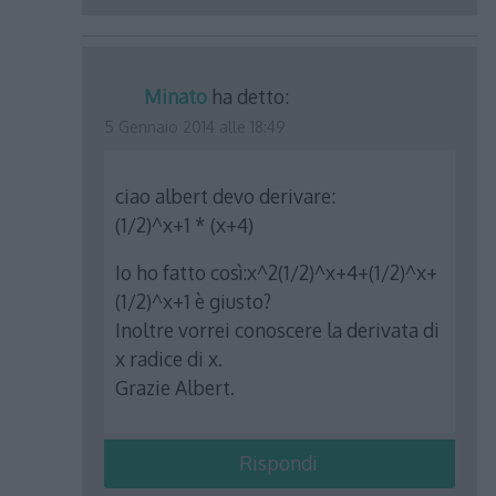
Minato
ha detto:
5 Gennaio 2014 alle 18:49
ciao albert devo derivare:
(1/2)^x+1 * (x+4)
Io ho fatto così:x^2(1/2)^x+4+(1/2)^x+
(1/2)^x+1 è giusto?
Inoltre vorrei conoscere la derivata di
x radice di x.
Grazie Albert.
Rispondi