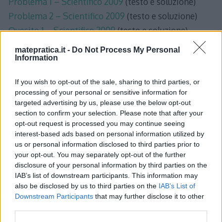
Problema 1 – Scientifico 2009
(testo e soluzione)
Problema 2 – Scientifico 2009
(testo e soluzione)
Quesito 1 – Scientifico 2009
(testo e soluzione)
Quesito 2 – Scientifico 2009
(testo e soluzione)
matepratica.it -
Do Not Process My Personal
Information
Quesito 3 – Scientifico 2009
(testo e soluzione)
Quesito 4 – Scientifico 2009
(testo e soluzione)
If you wish to opt-out of the sale, sharing to third parties, or
Quesito 5 – Scientifico 2009
(testo e soluzione)
processing of your personal or sensitive information for
Quesito 6 – Scientifico 2009
(testo e soluzione)
targeted advertising by us, please use the below opt-out
section to confirm your selection. Please note that after your
Quesito 7 – Scientifico 2009
(testo e soluzione)
opt-out request is processed you may continue seeing
Quesito 8 – Scientifico 2009
(testo e soluzione)
interest-based ads based on personal information utilized by
Quesito 9 – Scientifico 2009
(testo e soluzione)
us or personal information disclosed to third parties prior to
your opt-out. You may separately opt-out of the further
Quesito 10 – Scientifico 2009
(testo e soluzione)
disclosure of your personal information by third parties on the
IAB’s list of downstream participants. This information may
also be disclosed by us to third parties on the
IAB’s List of
Downstream Participants
that may further disclose it to other
third parties.