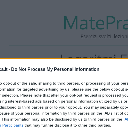
MatePra
Esercizi svolti, lezion
Logaritmi E
a.it -
Do Not Process My Personal Information
to opt-out of the sale, sharing to third parties, or processing of your per
Se stai cercando
esercizi sui logaritmi
per allenarti e migl
formation for targeted advertising by us, please use the below opt-out s
r selection. Please note that after your opt-out request is processed y
posto giusto. In questa pagina troverai oltre 170 esercizi su
eing interest-based ads based on personal information utilized by us or
tipologia di richiesta.
disclosed to third parties prior to your opt-out. You may separately opt-
losure of your personal information by third parties on the IAB’s list of
. This information may also be disclosed by us to third parties on the
IA
Gli
esercizi svolti sono pensati per aiutarti a comprendere
Participants
that may further disclose it to other third parties.