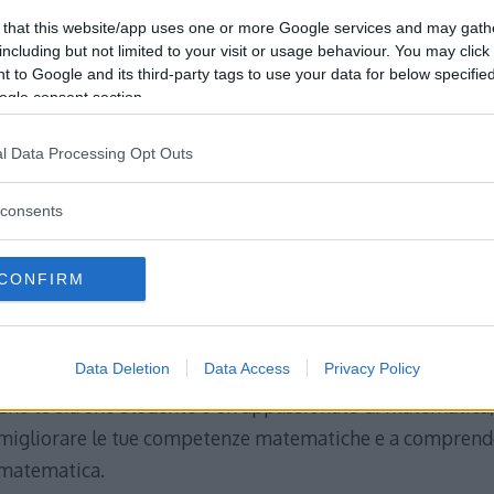
sviluppare la tua capacità di calcolare il valore del logari
 that this website/app uses one or more Google services and may gath
altro.
including but not limited to your visit or usage behaviour. You may click 
 to Google and its third-party tags to use your data for below specifi
Troverai esercizi sui logaritmi semplici, ma anche più comp
ogle consent section.
verificare immediatamente la tua risposta e comprendere
l Data Processing Opt Outs
Gli esercizi sono suddivisi in varie categorie, tra cui eserci
consents
logaritmi naturali, esercizi con logaritmi decimali, eserciz
logaritmi e molti altri.
CONFIRM
Se hai bisogno di esempi di logaritmi per capire meglio i
matematiche, nella sezione dedicata agli esempi troverai
Data Deletion
Data Access
Privacy Policy
Che tu sia uno studente o un appassionato di matematica,
migliorare le tue competenze matematiche e a comprend
matematica.